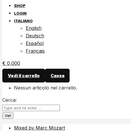
SHOP
LOGIN
ITALIANO
English
Deutsch
Español
Français
€
0,00
0
Vedi il carrello
Cassa
Nessun articolo nel carrello.
Cerca:
Mixed by Marc Mozart