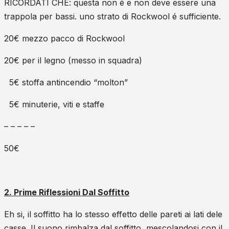
RICORDATI CHE: questa non é e non deve essere una
trappola per bassi. uno strato di Rockwool é sufficiente.
20€ mezzo pacco di Rockwool
20€ per il legno (messo in squadra)
5€ stoffa antincendio “molton”
5€ minuterie, viti e staffe
– – – – –
50€
2. Prime Riflessioni Dal Soffitto
Eh si, il soffitto ha lo stesso effetto delle pareti ai lati dele
casse. Il suono rimbalza dal soffitto, mescolandosi con il