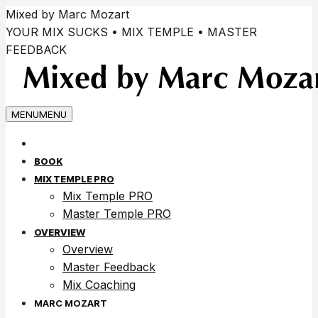
Vai
Mixed by Marc Mozart
ai
YOUR MIX SUCKS • MIX TEMPLE • MASTER
contenuti
FEEDBACK
MENU
MENU
BOOK
MIX TEMPLE PRO
Mix Temple PRO
Master Temple PRO
OVERVIEW
Overview
Master Feedback
Mix Coaching