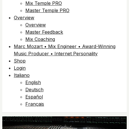
Mix Temple PRO
Master Temple PRO
Overview
Overview
Master Feedback
Mix Coaching
Marc Mozart • Mix Engineer • Award-Winning
Music Producer • Internet Personality
Shop
Login
Italiano
English
Deutsch
Español
Français
Creare Un Ambiente D'ascolto Funzionale