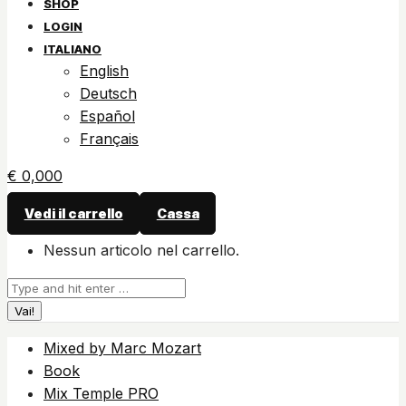
SHOP
LOGIN
ITALIANO
English
Deutsch
Español
Français
€
0,00
0
Vedi il carrello
Cassa
Nessun articolo nel carrello.
Cerca:
Mixed by Marc Mozart
Book
Mix Temple PRO