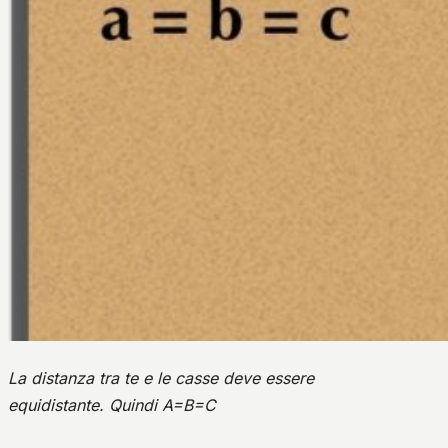
La distanza tra te e le casse deve essere
equidistante.
Quindi A=B=C