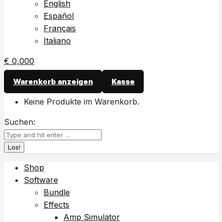
English
Español
Français
Italiano
€
0,00
0
Warenkorb anzeigen
Kasse
Keine Produkte im Warenkorb.
Suchen:
Shop
Software
Bundle
Effects
Amp Simulator